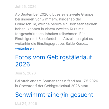
Juli 26, 2026
Ab September 2026 gibt es eine zweite Gruppe
bei unseren Schwimmern. Kinder ab der
Grundschule, welche bereits ein Bronzeabzeichen
haben, können in einem zweiten Kurs mit
fortgeschrittenen Inhalten teilnehmen. Für
Einsteiger mit Seepferdchen-Abzeichen gibt es
S
weiterhin die Einstiegsgruppe. Beide Kurse…
c
weiterlesen
h
Fotos vom Gebirgstälerlauf
w
2026
i
m
m
Juni 5, 2026
t
Bei strahlendem Sonnenschein fand am 17.5.2026
r
in Oberstdorf der Gebirgstälerlauf 2026 statt.
a
i
Schwimmtrainer/in gesucht
n
i
Mai 24, 2026
n