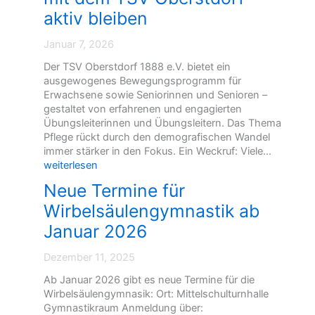
h
a
aktiv bleiben
b
d
e
u
Januar 7, 2026
i
n
d
g
Der TSV Oberstdorf 1888 e.V. bietet ein
e
S
ausgewogenes Bewegungsprogramm für
n
p
Erwachsene sowie Seniorinnen und Senioren –
B
o
gestaltet von erfahrenen und engagierten
a
r
Übungsleiterinnen und Übungsleitern. Das Thema
y
t
Pflege rückt durch den demografischen Wandel
e
r
S
immer stärker in den Fokus. Ein Weckruf: Viele…
r
a
e
weiterlesen
i
t
l
Neue Termine für
s
s
b
c
s
Wirbelsäulengymnastik ab
s
h
i
t
Januar 2026
e
t
b
n
z
e
Dezember 11, 2025
M
u
s
e
n
t
Ab Januar 2026 gibt es neue Termine für die
i
g
i
Wirbelsäulengymnasik: Ort: Mittelschulturnhalle
s
d
m
Gymnastikraum Anmeldung über:
t