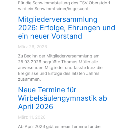
Für die Schwimmabteilung des TSV Oberstdorf
g
wird ein Schwimmtrainer/in gesucht:
a
b
Mitgliederversammlung
S
2026: Erfolge, Ehrungen und
e
p
ein neuer Vorstand
t
e
März 26, 2026
m
b
Zu Beginn der Mitgliederversammlung am
e
25.03.2026 begrüßte Thomas Müller alle
r
anwesenden Mitglieder und fasste kurz die
2
Ereignisse und Erfolge des letzten Jahres
0
zusammen.
2
Neue Termine für
6
Wirbelsäulengymnastik ab
April 2026
März 11, 2026
Ab April 2026 gibt es neue Termine für die