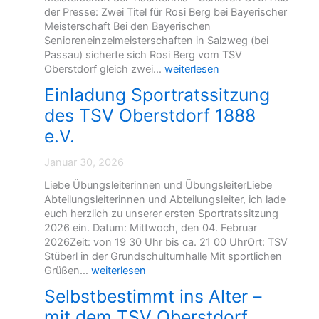
der Presse: Zwei Titel für Rosi Berg bei Bayerischer
Meisterschaft Bei den Bayerischen
Senioreneinzelmeisterschaften in Salzweg (bei
Passau) sicherte sich Rosi Berg vom TSV
R
Oberstdorf gleich zwei…
weiterlesen
o
Einladung Sportratssitzung
s
des TSV Oberstdorf 1888
i
B
e.V.
e
r
Januar 30, 2026
g
e
Liebe Übungsleiterinnen und ÜbungsleiterLiebe
r
Abteilungsleiterinnen und Abteilungsleiter, ich lade
f
euch herzlich zu unserer ersten Sportratssitzung
o
2026 ein. Datum: Mittwoch, den 04. Februar
l
2026Zeit: von 19 30 Uhr bis ca. 21 00 UhrOrt: TSV
g
Stüberl in der Grundschulturnhalle Mit sportlichen
r
E
Grüßen…
weiterlesen
e
i
Selbstbestimmt ins Alter –
i
n
c
mit dem TSV Oberstdorf
l