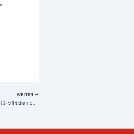
he.
WEITER
Tischtennis: Die U15-Mädchen des TSV Oberstdorf sind deutscher Meister