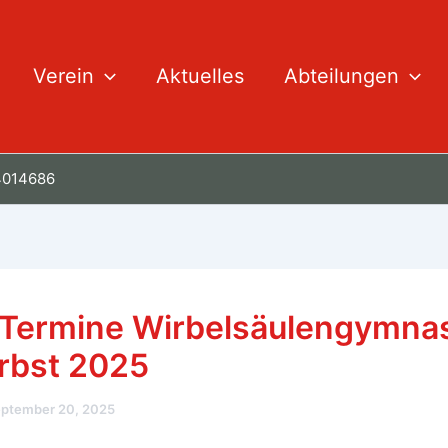
Verein
Aktuelles
Abteilungen
 4014686
Termine Wirbelsäulengymnas
rbst 2025
ptember 20, 2025