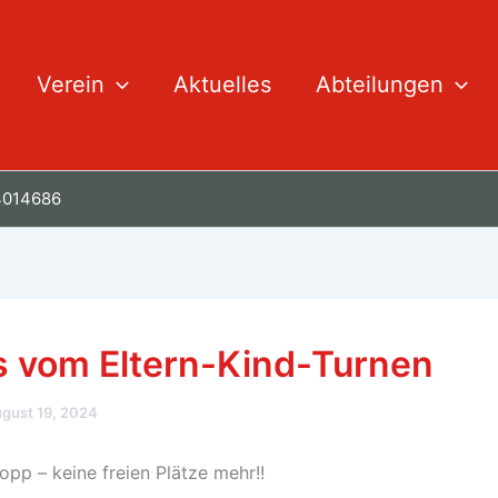
Verein
Aktuelles
Abteilungen
 4014686
 vom Eltern-Kind-Turnen
gust 19, 2024
pp – keine freien Plätze mehr!!